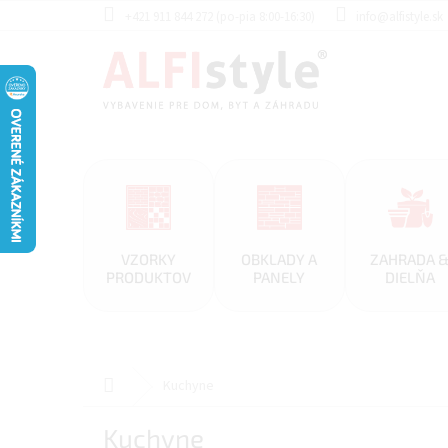
Prejsť
+421 911 844 272 (po-pia 8:00-16:30)
info@alfistyle.sk
na
obsah
VZORKY
OBKLADY A
ZAHRADA 
PRODUKTOV
PANELY
DIELŇA
Domov
Kuchyne
Kuchyne