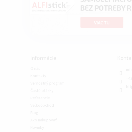
Informácie
Konta
O nás
inf
Kontakty
+42
Vernostný program
htt
Časté otázky
Referencie
Veľkoobchod
Blog
Ako nakupovať
Novinky