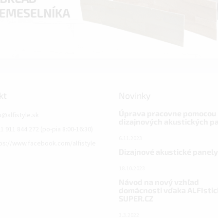
kt
Novinky
Úprava pracovne pomocou
o
@
alfistyle.sk
dizajnových akustických p
1 911 844 272 (po-pia 8:00-16:30)
6.11.2023
ps://www.facebook.com/alfistyle
Dizajnové akustické panely
18.10.2023
Návod na nový vzhľad
domácnosti vďaka ALFIstic
SUPER.CZ
3.3.2022