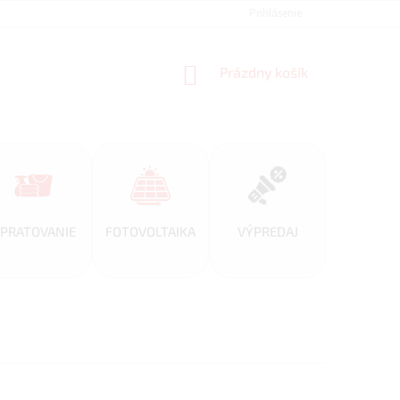
REFERENCIE
VEĽKOOBCHOD
BLOG
Prihlásenie
AKO NAKUPOVAŤ
NÁKUPNÝ
Prázdny košík
KOŠÍK
PRATOVANIE
FOTOVOLTAIKA
VÝPREDAJ