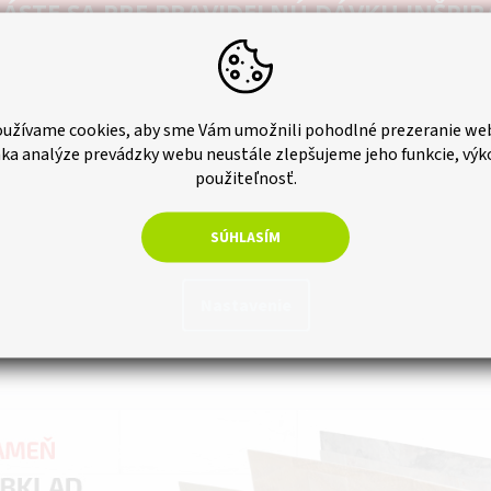
ÁSTE SA PRE PRAVIDELNÚ DÁVKU INŠPIR
UŽ VÁM NIČ NEUTEČIE.
užívame cookies, aby sme Vám umožnili pohodlné prezeranie we
ka analýze prevádzky webu neustále zlepšujeme jeho funkcie, výk
použiteľnosť.
ODOBERAŤ NEWSLETTER
SÚHLASÍM
Zásady spracovania osobných údajov
Nastavenie