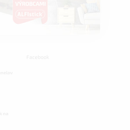
Facebook
anelov
k na