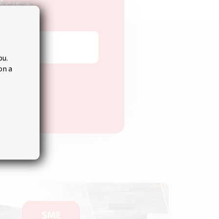
ÁCIE A
bu.
on a