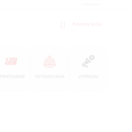
REFERENCIE
VEĽKOOBCHOD
BLOG
Prihlásenie
AKO NAKUPOVAŤ
NÁKUPNÝ
Prázdny košík
KOŠÍK
PRATOVANIE
FOTOVOLTAIKA
VÝPREDAJ