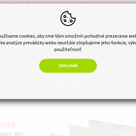
ÁSTE SA PRE PRAVIDELNÚ DÁVKU INŠPIR
UŽ VÁM NIČ NEUTEČIE.
užívame cookies, aby sme Vám umožnili pohodlné prezeranie we
ka analýze prevádzky webu neustále zlepšujeme jeho funkcie, výk
použiteľnosť.
ODOBERAŤ NEWSLETTER
SÚHLASÍM
Zásady spracovania osobných údajov
Nastavenie