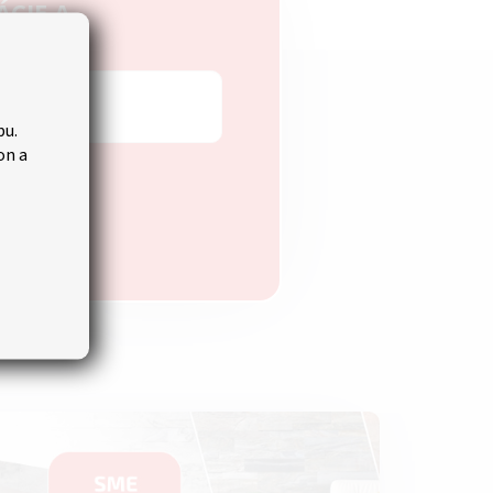
ÁCIE A
bu.
on a