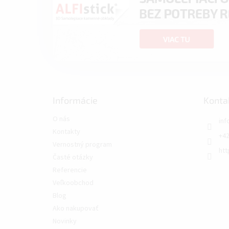
Informácie
Konta
O nás
inf
Kontakty
+42
Vernostný program
htt
Časté otázky
Referencie
Veľkoobchod
Blog
Ako nakupovať
Novinky