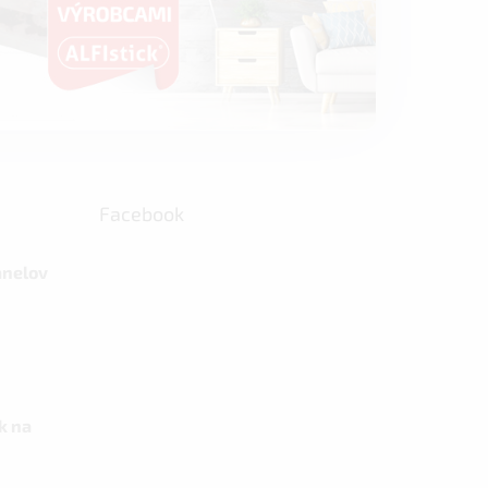
Facebook
anelov
k na