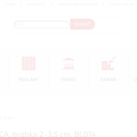
O NÁS
KONTAKTY
VERNOSTNÝ PROGRAM
ČASTÉ OTÁZKY
HĽADAŤ
&
PODLAHY
TERASY
STAVBA
U
m, BL014
CA, hrúbka 2-3,5 cm, BL014