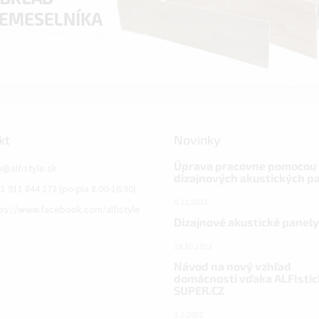
kt
Novinky
Úprava pracovne pomocou
o
@
alfistyle.sk
dizajnových akustických p
1 911 844 272 (po-pia 8:00-16:30)
6.11.2023
ps://www.facebook.com/alfistyle
Dizajnové akustické panely
18.10.2023
Návod na nový vzhľad
domácnosti vďaka ALFIstic
SUPER.CZ
3.3.2022