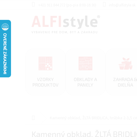
Prejsť
+421 911 844 272 (po-pia 8:00-16:30)
info@alfistyle.sk
na
obsah
VZORKY
OBKLADY A
ZAHRADA 
PRODUKTOV
PANELY
DIELŇA
Domov
Kamenný obklad, ŽLTÁ BRIDLICA, hrúbka 2-3,5 c
Kamenný obklad, ŽLTÁ BRIDLI