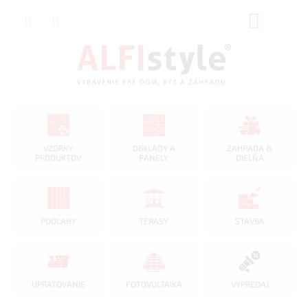
Prejsť
NÁKUP
na
obsah
KOŠÍK
VZORKY
OBKLADY A
ZAHRADA &
PRODUKTOV
PANELY
DIELŇA
PODLAHY
TERASY
STAVBA
UPRATOVANIE
FOTOVOLTAIKA
VÝPREDAJ