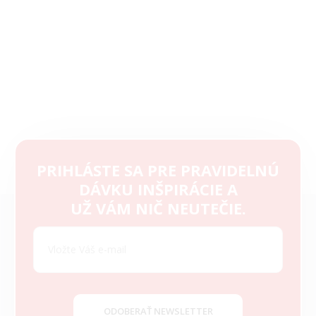
PRIHLÁSTE SA PRE PRAVIDELNÚ
DÁVKU INŠPIRÁCIE A
Z
UŽ VÁM NIČ NEUTEČIE.
á
p
ä
t
i
e
ODOBERAŤ NEWSLETTER