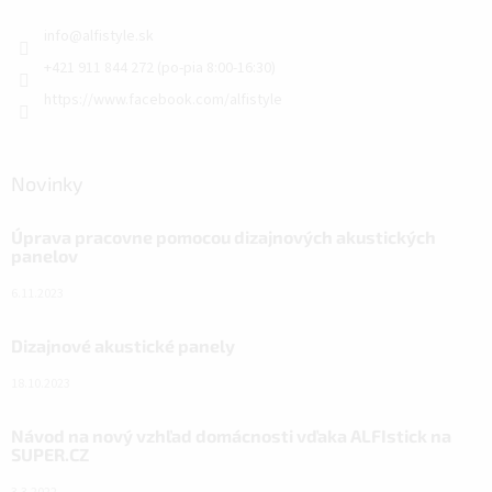
info
@
alfistyle.sk
+421 911 844 272 (po-pia 8:00-16:30)
https://www.facebook.com/alfistyle
Novinky
Úprava pracovne pomocou dizajnových akustických
panelov
6.11.2023
Dizajnové akustické panely
18.10.2023
Návod na nový vzhľad domácnosti vďaka ALFIstick na
SUPER.CZ