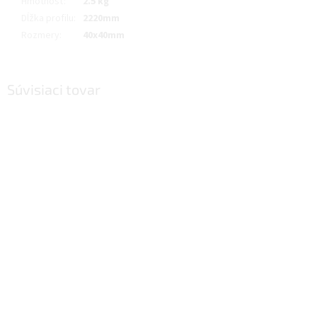
Hmotnosť
:
2.5 kg
Dĺžka profilu
:
2220mm
Rozmery
:
40x40mm
Súvisiaci tovar