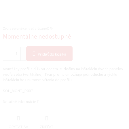
Zobrazované ceny sú vrátane DPH.
Jednotková
Momentálne nedostupné
cena:
Pridať do košíka
Montážny profil s dĺžkou 222 cm je ideálny na inštaláciu dvoch panelov
vedľa seba (vertikálne). Tvar profilu umožňuje jednoduchú a rýchlu
inštaláciu bez nutnosti vŕtania do profilu.
SOL_MONT_P007
Detailné informácie
OPÝTAŤ SA
ZDIEĽAŤ