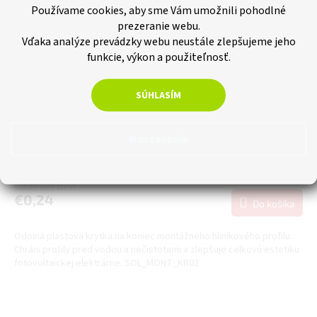
Používame cookies, aby sme Vám umožnili pohodlné
prezeranie webu.
Vďaka analýze prevádzky webu neustále zlepšujeme jeho
funkcie, výkon a použiteľnosť.
SÚHLASÍM
Plastová krytka hliníkového profilu 40x40 mm, čierna
Nastavenie
Skladom
€0,20 bez DPH
€0,24
Do košíka
Odolná plastová krytka na koniec montážneho hliníkového profilu.
Chráni profily pred vodou a nečistotami a zlepšuje celkovú estetiku
fotovoltaickej elektrárne. SOL_MONT_KR02