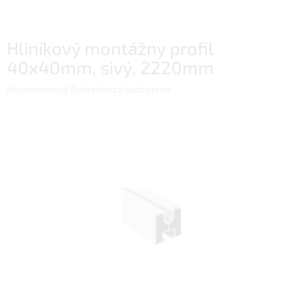
Hliníkový montážny profil
40x40mm, sivý, 2220mm
Priemerné
Neohodnotené
Podrobnosti hodnotenia
hodnotenie
produktu
je
0,0
z
5
hviezdičiek.