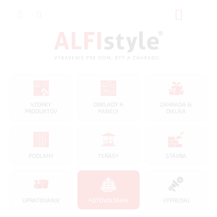
Prejsť
NÁKUP
na
obsah
KOŠÍK
VZORKY
OBKLADY A
ZAHRADA &
PRODUKTOV
PANELY
DIELŇA
PODLAHY
TERASY
STAVBA
UPRATOVANIE
FOTOVOLTAIKA
VÝPREDAJ