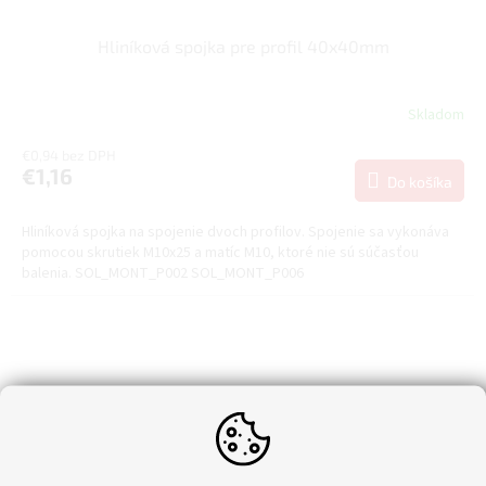
Hliníková spojka pre profil 40x40mm
Skladom
€0,94 bez DPH
€1,16
Do košíka
Hliníková spojka na spojenie dvoch profilov. Spojenie sa vykonáva
pomocou skrutiek M10x25 a matíc M10, ktoré nie sú súčasťou
balenia. SOL_MONT_P002 SOL_MONT_P006