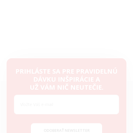
PRIHLÁSTE SA PRE PRAVIDELNÚ
DÁVKU INŠPIRÁCIE A
Z
UŽ VÁM NIČ NEUTEČIE.
á
p
ä
t
i
e
ODOBERAŤ NEWSLETTER