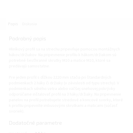
Popis
Diskusia
Podrobný popis
Hliníkový profil sa na strechu pripevňuje pomocou montážnych
hákov/držiakov. Na pripevnenie profilu k hákom/držiakom sú
potrebné šesťhranné skrutky M10 a matice M10, ktoré sa
predávajú samostatne.
Pre jeden profil s dĺžkou 2220 mm stačia pri štandardných
podmienkach 2 háky či držiaky (v závislosti od typu strechy). V
podmienkach silného vetra alebo väčšej snehovej pokrývky
odporúčame inštalovať profil na 3 háky/držiaky. Na pripevnenie
panelov na profil potrebujete stredové a koncové svorky, ktoré
k profilu pripevníte imbusovými skrutkami a maticami (súčasť
svoriek).
Dodatočné parametre