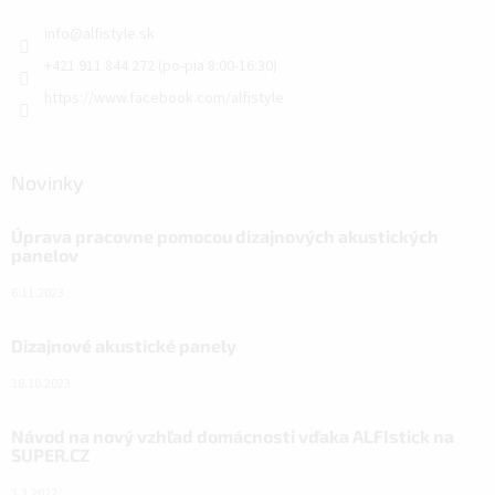
info
@
alfistyle.sk
+421 911 844 272 (po-pia 8:00-16:30)
https://www.facebook.com/alfistyle
Novinky
Úprava pracovne pomocou dizajnových akustických
panelov
6.11.2023
Dizajnové akustické panely
18.10.2023
Návod na nový vzhľad domácnosti vďaka ALFIstick na
SUPER.CZ
3.3.2022