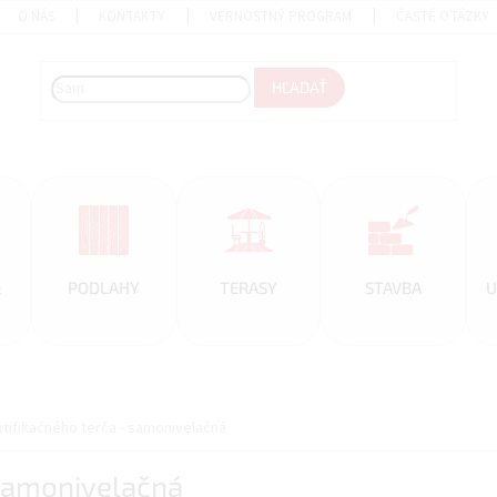
O NÁS
KONTAKTY
VERNOSTNÝ PROGRAM
ČASTÉ OTÁZKY
HĽADAŤ
&
PODLAHY
TERASY
STAVBA
U
ktifikačného terča - samonivelačná
 samonivelačná