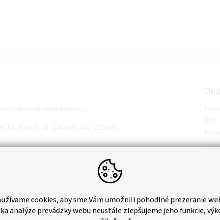
Dod
 vyrovnanie nerovnosti povrchu.
Hmot
EAN
:
, 30 - 60 mm, 60 - 140 mm, 140 - 220 mm
Prie
Nive
Kód 
užívame cookies, aby sme Vám umožnili pohodlné prezeranie we
ka analýze prevádzky webu neustále zlepšujeme jeho funkcie, výk