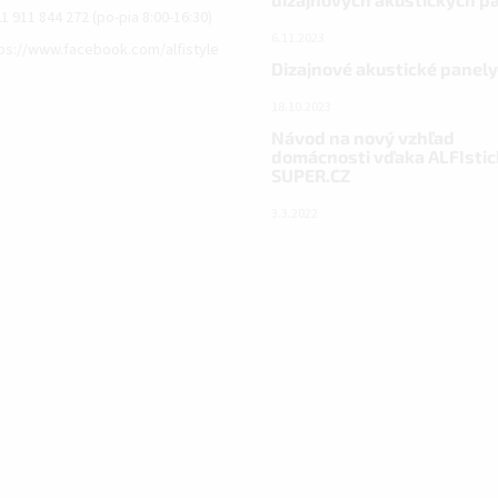
1 911 844 272 (po-pia 8:00-16:30)
6.11.2023
ps://www.facebook.com/alfistyle
Dizajnové akustické panely
18.10.2023
Návod na nový vzhľad
domácnosti vďaka ALFIstic
SUPER.CZ
3.3.2022