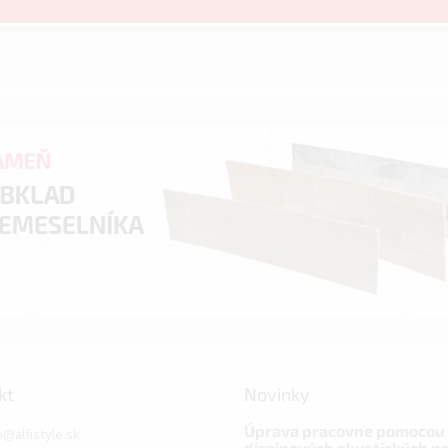
kt
Novinky
Úprava pracovne pomocou
o
@
alfistyle.sk
dizajnových akustických p