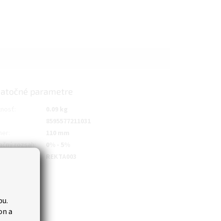
atočné parametre
nosť
:
0.09 kg
8595577211031
mer
:
110 mm
lačný rozsah
:
0% - 5%
produkta
:
REKTA003
bu.
on a