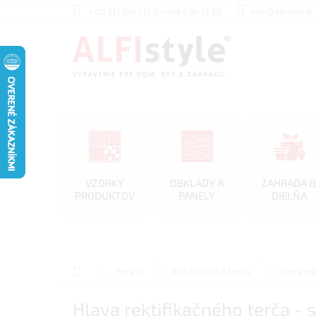
Prejsť
+421 911 844 272 (po-pia 8:00-16:30)
info@alfistyle.sk
na
obsah
VZORKY
OBKLADY A
ZAHRADA 
PRODUKTOV
PANELY
DIELŇA
Domov
Terasy
Rektifikačné terče
Hlava re
Hlava rektifikačného terča -