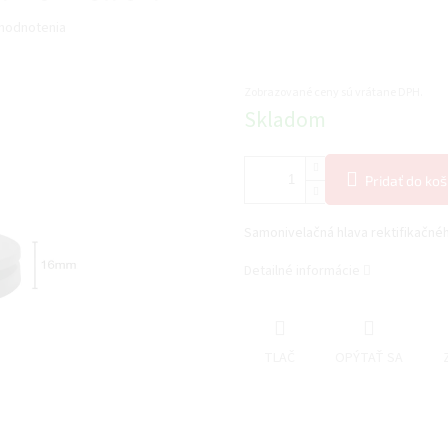
hodnotenia
Zobrazované ceny sú vrátane DPH.
Jednotková
Skladom
cena:
Pridať do koš
Samonivelačná hlava rektifikačné
Detailné informácie
TLAČ
OPÝTAŤ SA