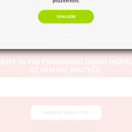
použiteľnosť.
SÚHLASÍM
Nastavenie
ÁSTE SA PRE PRAVIDELNÚ DÁVKU INŠPIR
UŽ VÁM NIČ NEUTEČIE.
ODOBERAŤ NEWSLETTER
Zásady spracovania osobných údajov