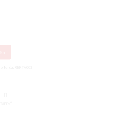
íka
ho terča. REKTA003
ZDIEĽAŤ