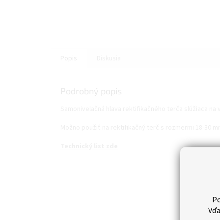
Popis
Diskusia
Podrobný popis
Samonivelačná hlava rektifikačného terča slúžiaca na
Možno použiť na rektifikačný terč s rozmermi 18-30 mm
Technický list zde
Po
Vďa