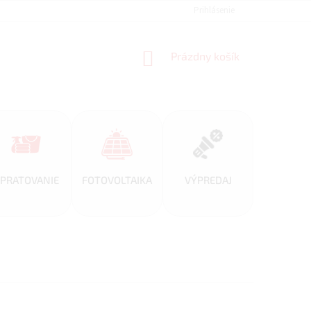
REFERENCIE
VEĽKOOBCHOD
BLOG
Prihlásenie
AKO NAKUPOVAŤ
NÁKUPNÝ
Prázdny košík
KOŠÍK
PRATOVANIE
FOTOVOLTAIKA
VÝPREDAJ