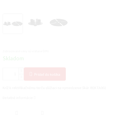
Zobrazované ceny sú vrátane DPH.
Jednotková
Skladom
cena:
Pridať do košíka
Kríž k rektifikačnému terču slúžiaci na vymedzenie škár. REKTA002
Detailné informácie