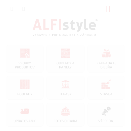
Prejsť
NÁKUP
na
obsah
KOŠÍK
VZORKY
OBKLADY A
ZAHRADA &
PRODUKTOV
PANELY
DIELŇA
PODLAHY
TERASY
STAVBA
UPRATOVANIE
FOTOVOLTAIKA
VÝPREDAJ