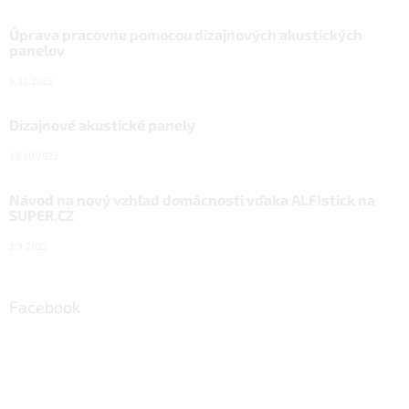
Úprava pracovne pomocou dizajnových akustických
panelov
6.11.2023
Dizajnové akustické panely
18.10.2023
Návod na nový vzhľad domácnosti vďaka ALFIstick na
SUPER.CZ
3.3.2022
Facebook