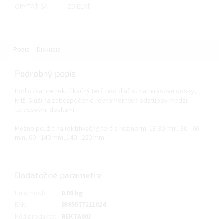
OPÝTAŤ SA
ZDIEĽAŤ
Popis
Diskusia
Podrobný popis
Podložka pre rektifikačný terč pod dlažbu na terasové dosky,
kríž. Slúži na zabezpečenie rovnomerných odstupov medzi
terasovými doskami.
Možno použiť na rektifikačný terč s rozmermi 18-30 mm, 30 - 60
mm, 60 - 140 mm, 140 - 220 mm
Dodatočné parametre
Hmotnosť
:
0.09 kg
EAN
:
8595577211024
Kód produkta
:
REKTA003