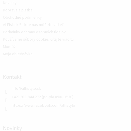
Novinky
Doprava a platba
Obchodné podmienky
ALFIstick ® - kde nás môžete vidieť
Podmínky ochrany osobných údajov
Používáme súbory cookie, čítajte viac tu
Montáž
Moja objednávka
Kontakt
info
@
alfistyle.sk
+421 911 844 272 (po-pia 8:00-16:30)
https://www.facebook.com/alfistyle
Novinky