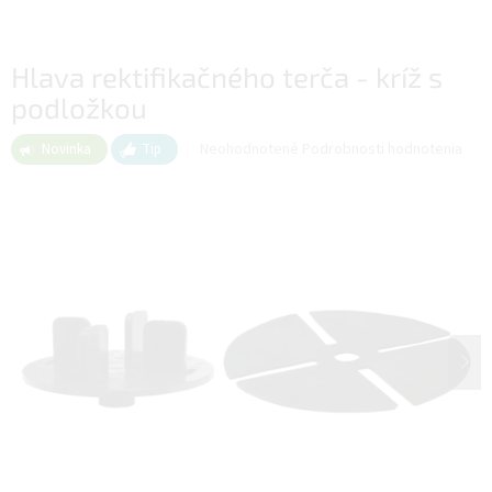
Hlava rektifikačného terča - kríž s
podložkou
Priemerné
Neohodnotené
Podrobnosti hodnotenia
Novinka
Tip
hodnotenie
produktu
je
0,0
z
5
hviezdičiek.