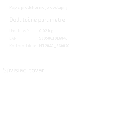
Popis produktu nie je dostupný
Dodatočné parametre
Hmotnosť
:
0.02 kg
EAN
:
5905061016845
Kód produkta
:
HT2040_660020
Súvisiaci tovar