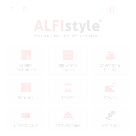
Prejsť
NÁKUP
na
obsah
KOŠÍK
VZORKY
OBKLADY A
ZAHRADA &
PRODUKTOV
PANELY
DIELŇA
PODLAHY
TERASY
STAVBA
UPRATOVANIE
FOTOVOLTAIKA
VÝPREDAJ