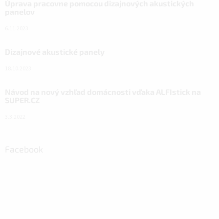
Úprava pracovne pomocou dizajnových akustických
panelov
6.11.2023
Dizajnové akustické panely
18.10.2023
Návod na nový vzhľad domácnosti vďaka ALFIstick na
SUPER.CZ
3.3.2022
Facebook