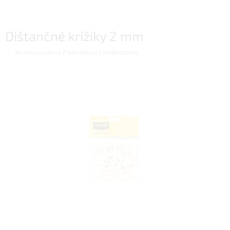
Dištančné krížiky 2 mm
Priemerné
Neohodnotené
Podrobnosti hodnotenia
hodnotenie
produktu
je
0,0
z
5
hviezdičiek.