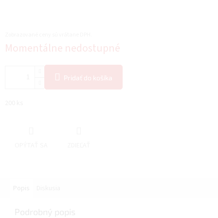
Zobrazované ceny sú vrátane DPH.
Jednotková
Momentálne nedostupné
cena:
Pridať do košíka
200 ks
OPÝTAŤ SA
ZDIEĽAŤ
Popis
Diskusia
Podrobný popis