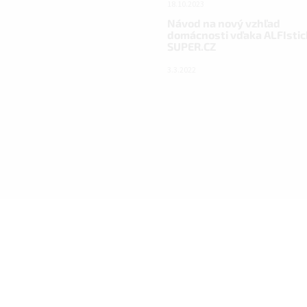
18.10.2023
Návod na nový vzhľad
domácnosti vďaka ALFIstic
SUPER.CZ
3.3.2022