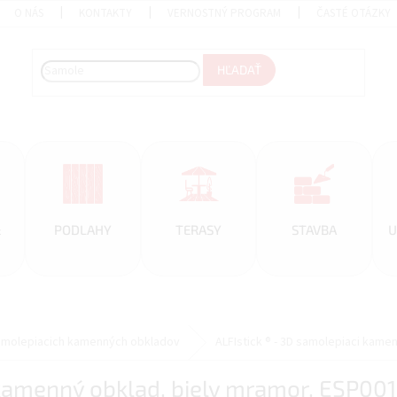
O NÁS
KONTAKTY
VERNOSTNÝ PROGRAM
ČASTÉ OTÁZKY
HĽADAŤ
&
PODLAHY
TERASY
STAVBA
U
samolepiacich kamenných obkladov
ALFIstick ® - 3D samolepiaci kam
i kamenný obklad, biely mramor, ESP00