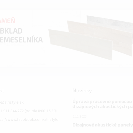
kt
Novinky
Úprava pracovne pomocou
o
@
alfistyle.sk
dizajnových akustických p
1 911 844 272 (po-pia 8:00-16:30)
6.11.2023
ps://www.facebook.com/alfistyle
Dizajnové akustické panely