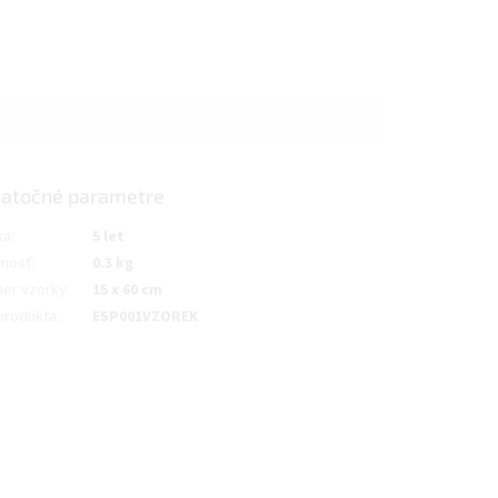
atočné parametre
ka
:
5 let
nosť
:
0.3 kg
er vzorky
:
15 x 60 cm
produkta
:
ESP001VZOREK