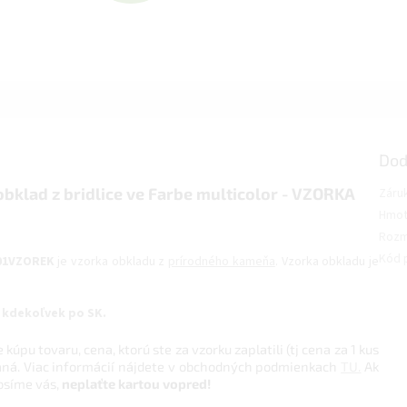
A
D
A
Dod
R
klad z bridlice ve Farbe multicolor - VZORKA
Záru
Hmot
Rozm
M
Kód 
001VZOREK
je vzorka obkladu z
prírodného kameňa
. Vzorka obkladu je
O
kdekoľvek po SK.
úpu tovaru, cena, ktorú ste za vzorku zaplatili (tj cena za 1 kus
taná. Viac informácií nájdete v obchodných podmienkach
TU.
Ak
rosíme vás,
neplaťte kartou vopred!