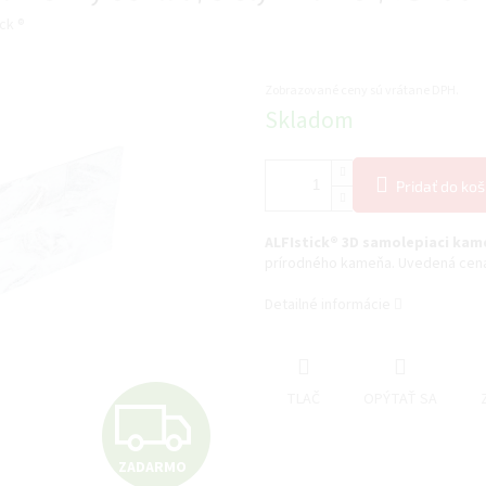
ck ®
Zobrazované ceny sú vrátane DPH.
Jednotková
Skladom
cena:
Pridať do koš
ALFIstick® 3D samolepiaci ka
prírodného kameňa. Uvedená cena 
Detailné informácie
Z
TLAČ
OPÝTAŤ SA
ZADARMO