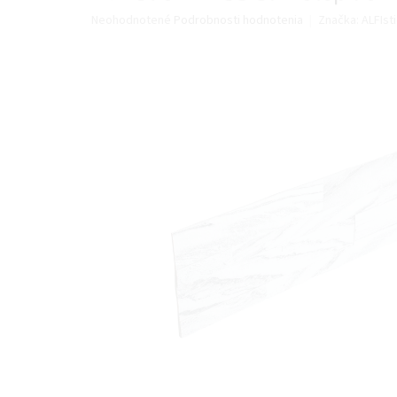
Priemerné
Neohodnotené
Podrobnosti hodnotenia
Značka:
ALFIsti
hodnotenie
produktu
je
0,0
z
5
hviezdičiek.