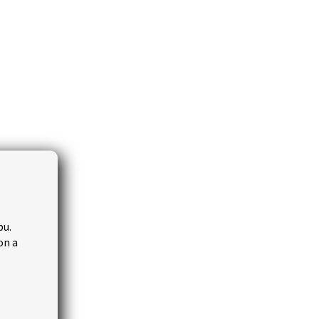
bu.
on a