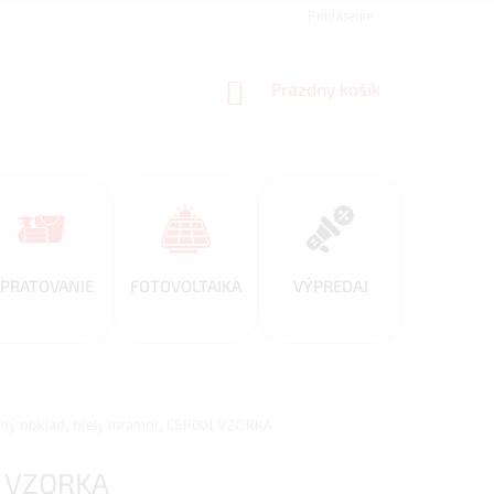
REFERENCIE
VEĽKOOBCHOD
BLOG
Prihlásenie
AKO NAKUPOVAŤ
NÁKUPNÝ
Prázdny košík
KOŠÍK
PRATOVANIE
FOTOVOLTAIKA
VÝPREDAJ
enný obklad, biely mramor, ESP001 VZORKA
1 VZORKA