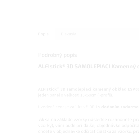
Popis
Diskusia
Podrobný popis
ALFIstick® 3D SAMOLEPIACI Kamenný ob
ALFIstick® 3D samolepiaci kamenný obklad ESP
jeden panel o veľkosti 15x60cm (I-profil).
Uvedená cena je za 1 ks vč. DPH s
dodaním zadarmo 
Ak sa na základe vzorky následne rozhodnete pre k
vzorky), vám bude pri ďalšej objednávke odpočí
chcete v objednávke odčítať čiastku za vzorku, p