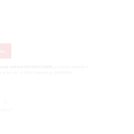
íka
menný obklad ESP001VZOREK
je vzorka obkladu z
je za 1 ks vr. DPH. Doprava je ZADARMO!
ZDIEĽAŤ