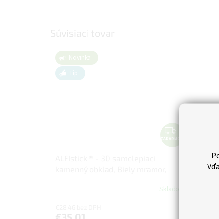
Súvisiaci tovar
Novinka
Tip
Z
ZADARMO
A
D
Po
ALFIstick ® - 3D samolepiaci
A
Vďa
kamenný obklad, Biely mramor,
R
ESP001
M
Skladom
O
€28,46 bez DPH
€35,01