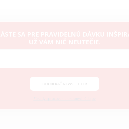
ÁSTE SA PRE PRAVIDELNÚ DÁVKU INŠPIR
UŽ VÁM NIČ NEUTEČIE.
ODOBERAŤ NEWSLETTER
Zásady spracovania osobných údajov