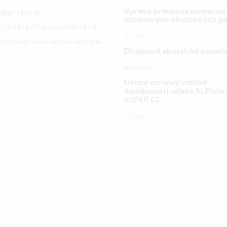
Úprava pracovne pomocou
o
@
alfistyle.sk
dizajnových akustických p
1 911 844 272 (po-pia 8:00-16:30)
6.11.2023
ps://www.facebook.com/alfistyle
Dizajnové akustické panely
18.10.2023
Návod na nový vzhľad
domácnosti vďaka ALFIstic
SUPER.CZ
3.3.2022