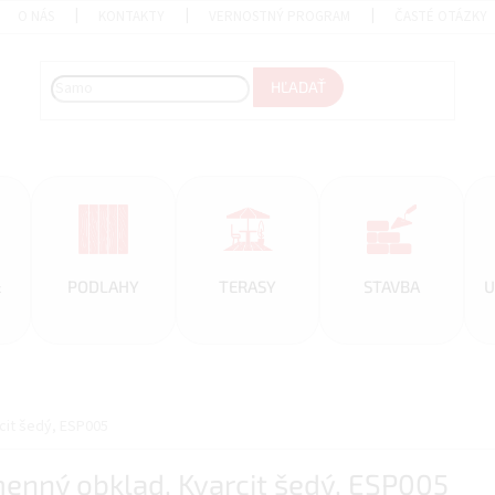
O NÁS
KONTAKTY
VERNOSTNÝ PROGRAM
ČASTÉ OTÁZKY
HĽADAŤ
&
PODLAHY
TERASY
STAVBA
U
cit šedý, ESP005
menný obklad, Kvarcit šedý, ESP005