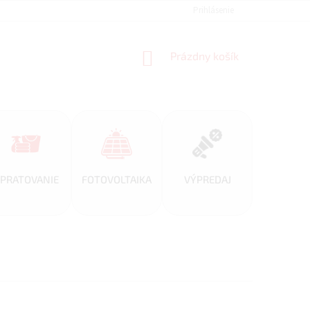
REFERENCIE
VEĽKOOBCHOD
BLOG
Prihlásenie
AKO NAKUPOVAŤ
NÁKUPNÝ
Prázdny košík
KOŠÍK
PRATOVANIE
FOTOVOLTAIKA
VÝPREDAJ