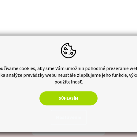
užívame cookies, aby sme Vám umožnili pohodlné prezeranie we
ÁSTE SA PRE PRAVIDELNÚ DÁVKU INŠPIR
ka analýze prevádzky webu neustále zlepšujeme jeho funkcie, výk
použiteľnosť.
UŽ VÁM NIČ NEUTEČIE.
SÚHLASÍM
Nastavenie
ODOBERAŤ NEWSLETTER