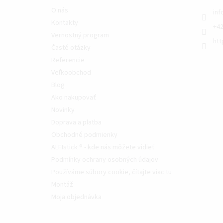
O nás
inf
Kontakty
+42
Vernostný program
htt
Časté otázky
Referencie
Veľkoobchod
Blog
Ako nakupovať
Novinky
Doprava a platba
Obchodné podmienky
ALFIstick ® - kde nás môžete vidieť
Podmínky ochrany osobných údajov
Používáme súbory cookie, čítajte viac tu
Montáž
Moja objednávka