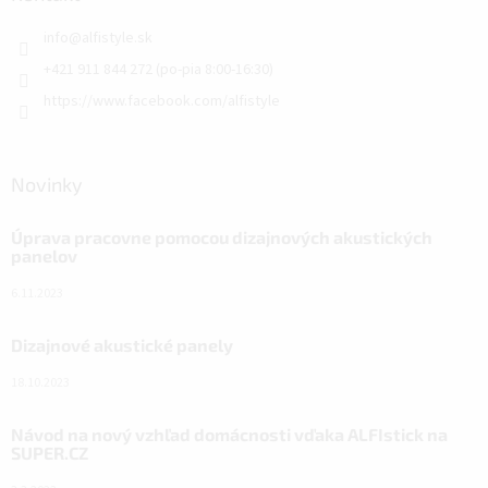
info
@
alfistyle.sk
+421 911 844 272 (po-pia 8:00-16:30)
https://www.facebook.com/alfistyle
Novinky
Úprava pracovne pomocou dizajnových akustických
panelov
6.11.2023
Dizajnové akustické panely
18.10.2023
Návod na nový vzhľad domácnosti vďaka ALFIstick na
SUPER.CZ