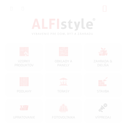
Prejsť
NÁKUP
na
obsah
KOŠÍK
VZORKY
OBKLADY A
ZAHRADA &
PRODUKTOV
PANELY
DIELŇA
PODLAHY
TERASY
STAVBA
UPRATOVANIE
FOTOVOLTAIKA
VÝPREDAJ