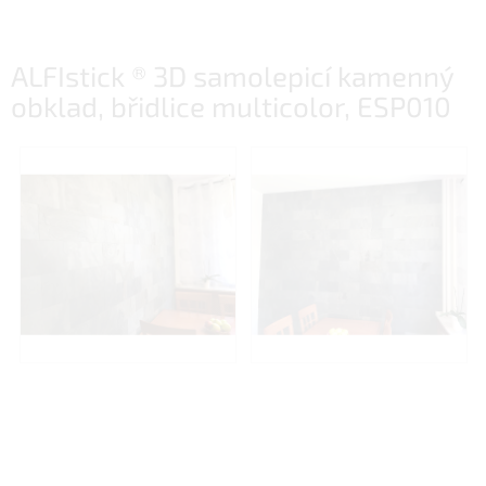
ALFIstick ® 3D samolepicí kamenný
obklad, břidlice multicolor, ESP010