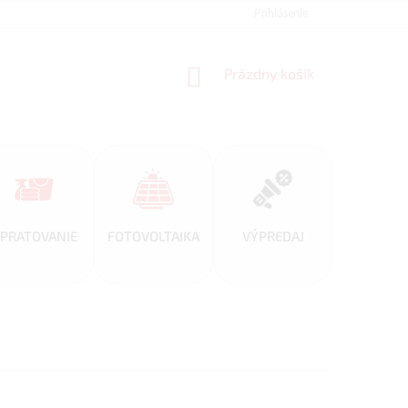
REFERENCIE
VEĽKOOBCHOD
BLOG
Prihlásenie
AKO NAKUPOVAŤ
NÁKUPNÝ
Prázdny košík
KOŠÍK
PRATOVANIE
FOTOVOLTAIKA
VÝPREDAJ