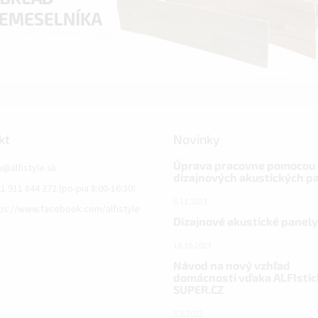
kt
Novinky
Úprava pracovne pomocou
o
@
alfistyle.sk
dizajnových akustických p
1 911 844 272 (po-pia 8:00-16:30)
6.11.2023
ps://www.facebook.com/alfistyle
Dizajnové akustické panely
18.10.2023
Návod na nový vzhľad
domácnosti vďaka ALFIstic
SUPER.CZ
3.3.2022