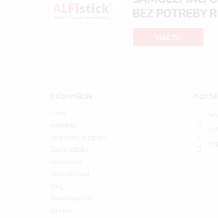
Informácie
Konta
O nás
inf
Kontakty
+42
Vernostný program
htt
Časté otázky
Referencie
Veľkoobchod
Blog
Ako nakupovať
Novinky