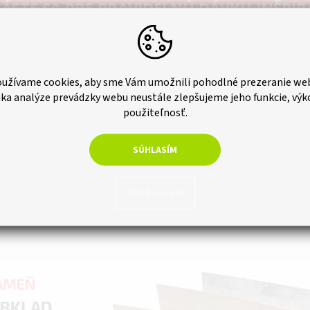
ÁSTE SA PRE PRAVIDELNÚ DÁVKU INŠPIR
UŽ VÁM NIČ NEUTEČIE.
užívame cookies, aby sme Vám umožnili pohodlné prezeranie we
ka analýze prevádzky webu neustále zlepšujeme jeho funkcie, výk
použiteľnosť.
ODOBERAŤ NEWSLETTER
SÚHLASÍM
Zásady spracovania osobných údajov
Nastavenie