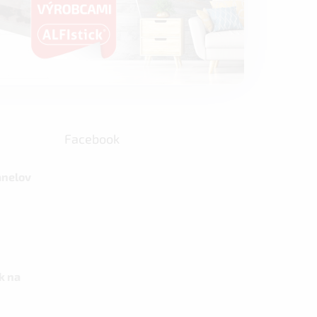
Facebook
anelov
k na