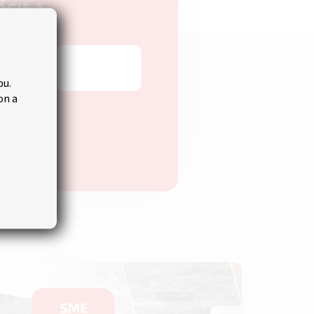
ÁCIE A
bu.
on a