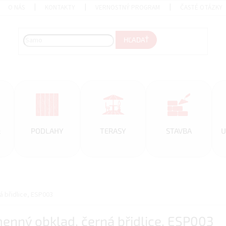
O NÁS
KONTAKTY
VERNOSTNÝ PROGRAM
ČASTÉ OTÁZKY
HĽADAŤ
&
PODLAHY
TERASY
STAVBA
U
á břidlice, ESP003
menný obklad, černá břidlice, ESP003